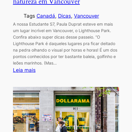
natureza em Vancouver
Tags
Canadá
, 
Dicas
, 
Vancouver
A nossa Estudante S7, Paula Duprat esteve em mais
um lugar incrível em Vancouver, o Lighthouse Park.
Confira abaixo super dicas desse passeio. “O
Lighthouse Park é daqueles lugares pra ficar deitado
na pedra olhando o visual por horas e horas! É um dos
pontos conhecidos por ter bastante baleia, golfinho e
leões marinhos. (Mas…
:
Leia mais
Lighthouse
Park:
Para
curtir
a
natureza
em
Vancouver