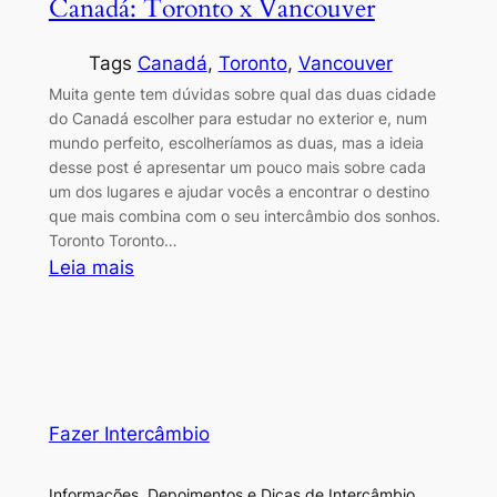
Canadá: Toronto x Vancouver
mundo
para
estudar
Tags
Canadá
, 
Toronto
, 
Vancouver
Muita gente tem dúvidas sobre qual das duas cidade
do Canadá escolher para estudar no exterior e, num
mundo perfeito, escolheríamos as duas, mas a ideia
desse post é apresentar um pouco mais sobre cada
um dos lugares e ajudar vocês a encontrar o destino
que mais combina com o seu intercâmbio dos sonhos.
Toronto Toronto…
:
Leia mais
Canadá:
Toronto
x
Vancouver
Fazer Intercâmbio
Informações, Depoimentos e Dicas de Intercâmbio