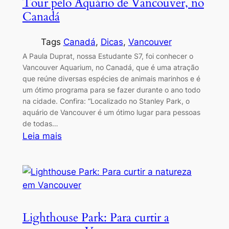
Tour pelo Aquário de Vancouver, no
Canadá
Tags
Canadá
, 
Dicas
, 
Vancouver
A Paula Duprat, nossa Estudante S7, foi conhecer o
Vancouver Aquarium, no Canadá, que é uma atração
que reúne diversas espécies de animais marinhos e é
um ótimo programa para se fazer durante o ano todo
na cidade. Confira: “Localizado no Stanley Park, o
aquário de Vancouver é um ótimo lugar para pessoas
de todas…
:
Leia mais
Tour
pelo
Aquário
de
Vancouver,
Lighthouse Park: Para curtir a
no
Canadá