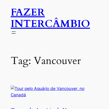
Pular
FAZER
para
o
INTERCÂMBIO
conteúdo
Tag:
Vancouver