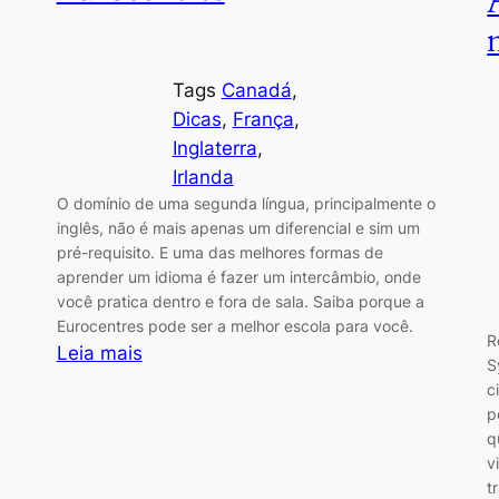
Tags
Canadá
, 
Dicas
, 
França
, 
Inglaterra
, 
Irlanda
O domínio de uma segunda língua, principalmente o
inglês, não é mais apenas um diferencial e sim um
pré-requisito. E uma das melhores formas de
aprender um idioma é fazer um intercâmbio, onde
você pratica dentro e fora de sala. Saiba porque a
Eurocentres pode ser a melhor escola para você.
R
:
Leia mais
S
Intercâmbio:
c
comunique-
p
se
q
v
de
t
verdade