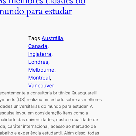
As melhores cidades do
mundo para estudar
Tags
Austrália
, 
Canadá
, 
Inglaterra
, 
Londres
, 
Melbourne
, 
Montreal
, 
Vancouver
ecentemente a consultoria britânica Quacquarelli
ymonds (QS) realizou um estudo sobre as melhores
idades universitárias do mundo para estudar. A
esquisa levou em consideração itens como a
ualidade das universidades, custo e qualidade de
ida, caráter internacional, acesso ao mercado de
rabalho e experiência estudantil. Além disso, todas