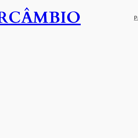
ERCÂMBIO
P