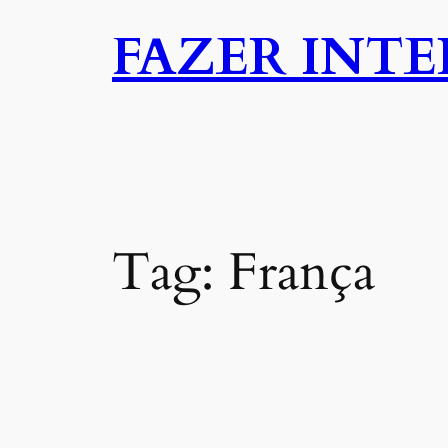
Pular
FAZER INT
para
o
conteúdo
Tag:
França