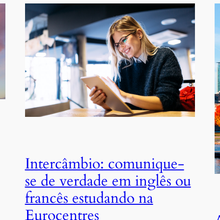
Intercâmbio: comunique-
se de verdade em inglês ou
francês estudando na
Eurocentres