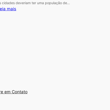
s cidades deveriam ter uma população de…
:
eia mais
As
melhores
cidades
do
mundo
para
estudar
re em Contato