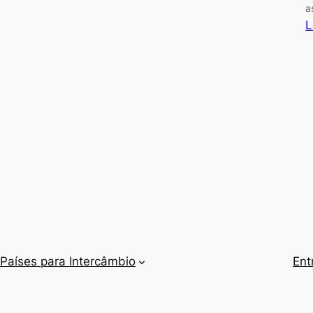
a
em
L
inglês
ou
francês
estudando
na
Eurocentres
Países para Intercâmbio
Ent